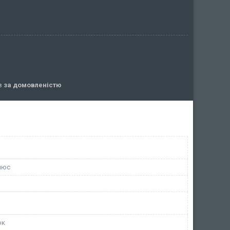
ів
за домовленістю
люс
ок