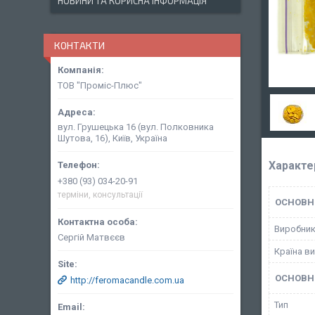
НОВИНИ ТА КОРИСНА ІНФОРМАЦІЯ
КОНТАКТИ
ТОВ "Проміс-Плюс"
вул. Грушецька 16 (вул. Полковника
Шутова, 16), Київ, Україна
Характе
+380 (93) 034-20-91
терміни, консультації
ОСНОВН
Виробни
Сергій Матвєєв
Країна в
ОСНОВН
http://feromacandle.com.ua
Тип