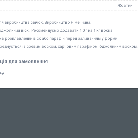
Жовтий
ля виробництва свічок. Виробництво Німеччина.
джолиний віск. Рекомендуємо додавати 1,0 г на 1 кг воска.
 в розплавлений віск або парафін перед заливанням у форми.
поєднується із соєвим воском, харчовим парафіном, бджолиним воском,
ція для замовлення
 ₴