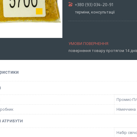
+380 (93) 034-20-91
терміни, консультації
повернення товару протягом 14 дн
ристики
І
к
Промис-П
иробник
Німеччина
І АТРИБУТИ
Набір свіч