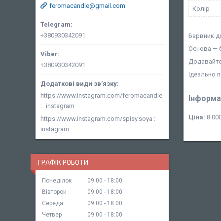
feromacandle@gmail.com
Колір
+380930342091
Барвник д
Основа — б
Додавайте
+380930342091
Ідеально 
https://www.instagram.com/feromacandle
Інформа
instagram
Ціна:
8 000
https://www.instagram.com/spisy.soya
instagram
ГРАФІК РОБОТИ
Понеділок
09:00
18:00
Вівторок
09:00
18:00
Середа
09:00
18:00
Четвер
09:00
18:00