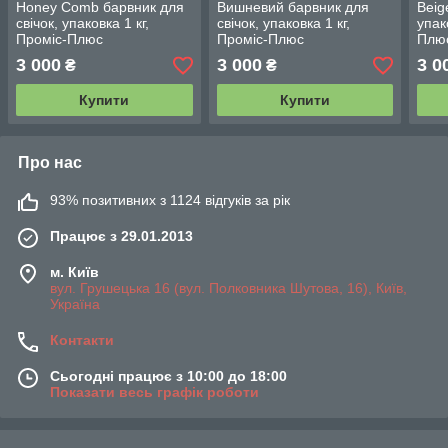
Honey Comb барвник для
Вишневий барвник для
Beig
свічок, упаковка 1 кг,
свічок, упаковка 1 кг,
упак
Проміс-Плюс
Проміс-Плюс
Плю
3 000
3 000
3 0
₴
₴
Купити
Купити
Про нас
93% позитивних з 1124 відгуків за рік
Працює з 29.01.2013
м. Київ
вул. Грушецька 16 (вул. Полковника Шутова, 16), Київ,
Україна
Контакти
Сьогодні працює з 10:00 до 18:00
Показати весь графік роботи