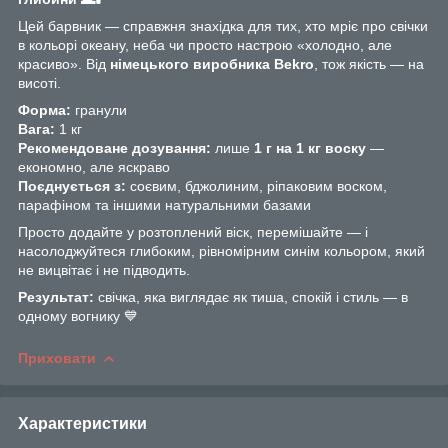
Цей барвник — справжня знахідка для тих, хто мріє про свічки
в кольорі океану, неба чи просто настрою «холодно, але
красиво». Від
німецького виробника Bekro
, тож якість — на
висоті.
Форма:
гранули
Вага:
1 кг
Рекомендоване дозування:
лише
1 г на 1 кг воску
—
економно, але яскраво
Поєднується з:
соєвим, бджолиним, ріпаковим воском,
парафіном та іншими натуральними базами
Просто додайте у розтоплений віск, перемішайте — і
насолоджуйтеся глибоким, рівномірним синім кольором, який
не вицвітає і не підводить.
Результат:
свічка, яка виглядає як тиша, спокій і стиль — в
одному вогнику 💙
Приховати
Характеристики