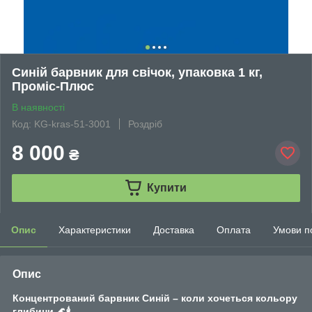
Синій барвник для свічок, упаковка 1 кг,
Проміс-Плюс
В наявності
Код: KG-kras-51-3001
Роздріб
8 000
₴
Купити
Опис
Характеристики
Доставка
Оплата
Умови п
Опис
Концентрований барвник Синій – коли хочеться кольору
глибини 🌊🕯️