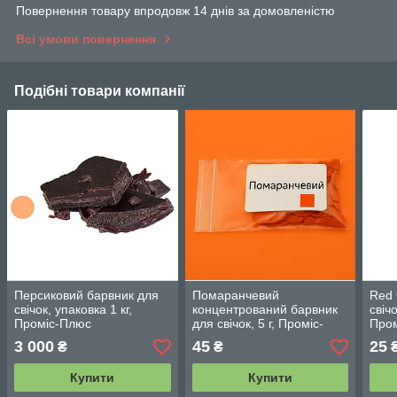
Повернення товару впродовж 14 днів за домовленістю
Всі умови повернення
Подібні товари компанії
Персиковий барвник для
Помаранчевий
Red 
свічок, упаковка 1 кг,
концентрований барвник
свічо
Проміс-Плюс
для свічок, 5 г, Проміс-
Про
Плюс
3 000
45
25
₴
₴
Купити
Купити