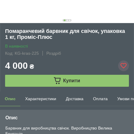
Помаранчевий барвник для свічок, упаковка
1 кг, Проміс-Плюс
В наявності
Код: KG-kras-225
Роздріб
4 000
₴
Купити
Опис
Характеристики
Доставка
Оплата
Умови п
Опис
Барвник для виробництва свічок. Виробництво Велика
Британія.