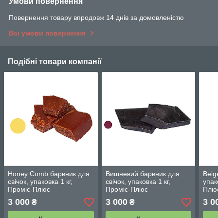
Умови повернення
Повернення товару впродовж 14 днів за домовленістю
Всі умови повернення
Подібні товари компанії
Honey Comb барвник для
Вишневий барвник для
Beig
свічок, упаковка 1 кг,
свічок, упаковка 1 кг,
упак
Проміс-Плюс
Проміс-Плюс
Плю
3 000
3 000
3 0
₴
₴