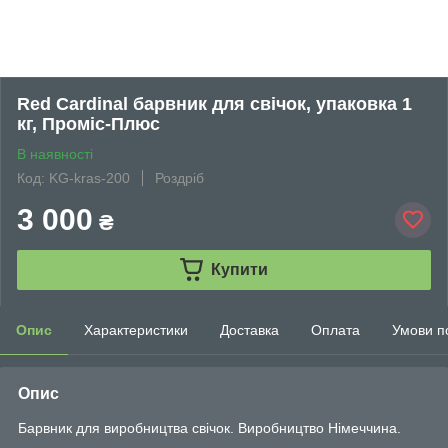
Red Cardinal барвник для свічок, упаковка 1
кг, Проміс-Плюс
В наявності
Код: KG-kras-200
Роздріб
3 000
₴
Купити
Опис
Характеристики
Доставка
Оплата
Умови п
Опис
Барвник для виробництва свічок. Виробництво Німеччина.