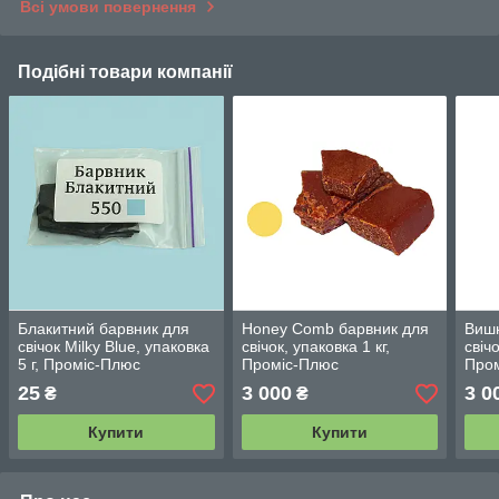
Всі умови повернення
Подібні товари компанії
Блакитний барвник для
Honey Comb барвник для
Вишн
свічок Milky Blue, упаковка
свічок, упаковка 1 кг,
свічо
5 г, Проміс-Плюс
Проміс-Плюс
Про
25
3 000
3 0
₴
₴
Купити
Купити