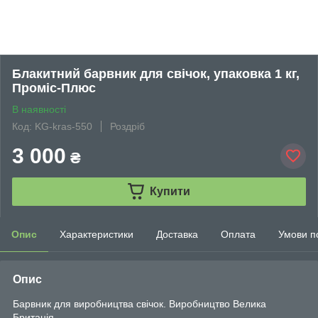
Блакитний барвник для свічок, упаковка 1 кг,
Проміс-Плюс
В наявності
Код: KG-kras-550
Роздріб
3 000
₴
Купити
Опис
Характеристики
Доставка
Оплата
Умови п
Опис
Барвник для виробництва свічок. Виробництво Велика
Британія.