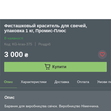
Фисташковый краситель для свечей,
упаковка 1 кг, Промис-Плюс
В наявності
Код: KG-kras-375
Роздріб
3 000
₴
Купити
Опис
Характеристики
Доставка
Оплата
Умови п
Опис
Барвник для виробництва свічок. Виробництво Німеччина.