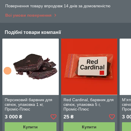
Повернення товару впродовж 14 днів за домовленістю
Всі умови повернення
Подібні товари компанії
Персиковий барвник для
Red Cardinal, барвник для
М'ят
свічок, упаковка 1 кг,
свічок, упаковка 5 г,
свічо
Проміс-Плюс
Проміс-Плюс
Про
3 000
25
3 0
₴
₴
Купити
Купити