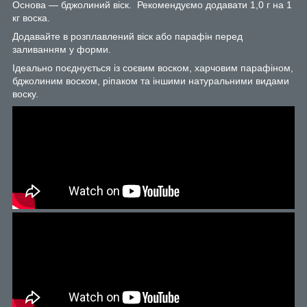
Основа — бджолиний віск. Рекомендуємо додавати 1,0 г на 1
кг воска.
Додавайте в розплавлений віск або парафін перед
заливанням у форми.
Ідеально поєднується із соєвим воском, харчовим парафіном,
бджолиним воском, ріпаком та іншими натуральними видами
воску.