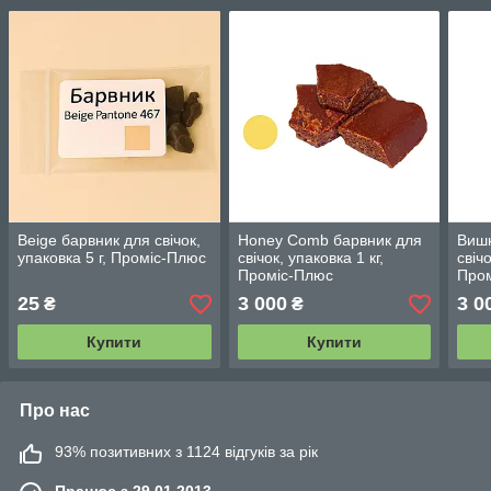
Beige барвник для свічок,
Honey Comb барвник для
Вишн
упаковка 5 г, Проміс-Плюс
свічок, упаковка 1 кг,
свічо
Проміс-Плюс
Про
25
3 000
3 0
₴
₴
Купити
Купити
Про нас
93% позитивних з 1124 відгуків за рік