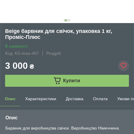
Beige барвник для свічок, упаковка 1 кг,
Проміс-Плюс
В наявності
Код: KG-kras-467
Роздріб
3 000
₴
Купити
Опис
Характеристики
Доставка
Оплата
Умови п
Опис
Барвник для виробництва свічок. Виробництво Німеччина.