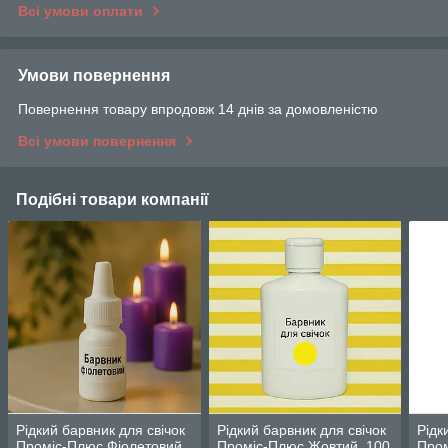
Всі умови оплати
Умови повернення
Повернення товару впродовж 14 днів за домовленістю
Всі умови повернення
Подібні товари компанії
Рідкий барвник для свічок
Рідкий барвник для свічок
Рідк
Проміс-Плюс Фіолетовий,
Проміс-Плюс Жовтий, 100
Пром