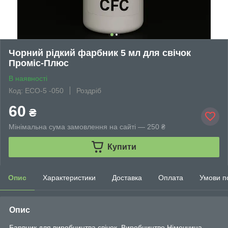
Чорний рідкий фарбник 5 мл для свічок
Проміс-Плюс
В наявності
Код: ECO-5 -050
Роздріб
60
₴
Мінімальна сума замовлення на сайті — 250 ₴
Купити
Опис
Характеристики
Доставка
Оплата
Умови п
Опис
Барвник для виробництва свічок. Виробництво Німеччина.