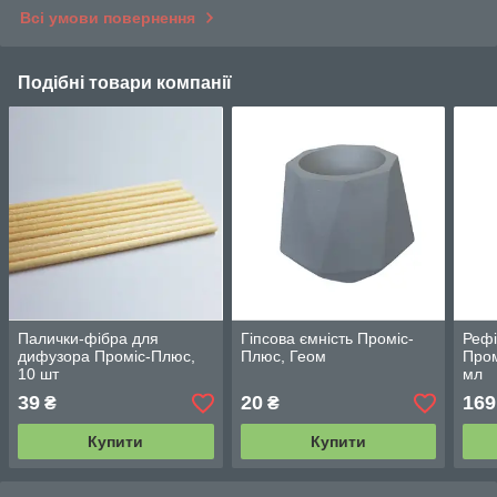
Всі умови повернення
Подібні товари компанії
Палички-фібра для
Гіпсова ємність Проміс-
Рефі
дифузора Проміс-Плюс,
Плюс, Геом
Пром
10 шт
мл
39
20
169
₴
₴
Купити
Купити