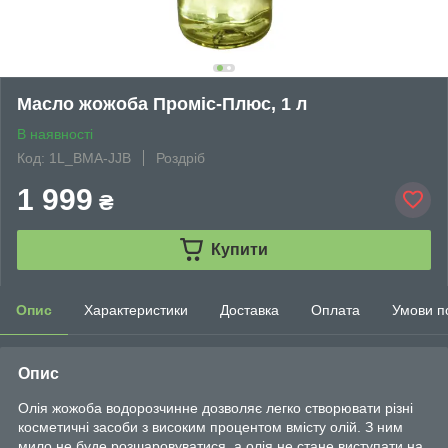
Масло жожоба Проміс-Плюс, 1 л
В наявності
Код: 1L_BMA-JJB
Роздріб
1 999
₴
Купити
Опис
Характеристики
Доставка
Оплата
Умови п
Опис
Олія жожоба водорозчинне дозволяє легко створювати різні
косметичні засоби з високим процентом вмісту олій. З ним
мило не буде розшаровуватися, а олія не стане виступати на