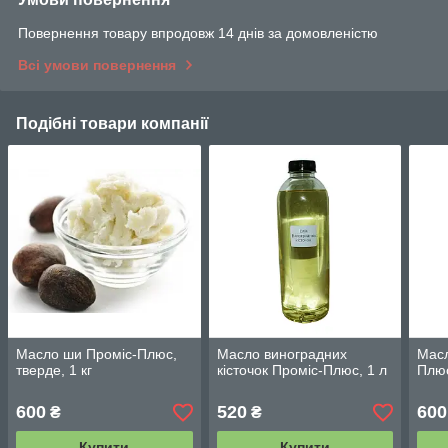
Повернення товару впродовж 14 днів за домовленістю
Всі умови повернення
Подібні товари компанії
Масло ши Проміс-Плюс,
Масло виноградних
Масл
тверде, 1 кг
кісточок Проміс-Плюс, 1 л
Плюс
600
520
600
₴
₴
Купити
Купити