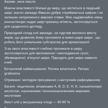
базове. несе масло.
Маючи властивості близькі до жиру, що міститься в людській
шкірі, масло авокадо Вівасан добре сприймається шкірою і не
залишає неприємного жирової плівки. Має надзвичайно ніжну
консистенцію надає шкірі приємну м'якість, застосовується
для щоденного догляду.
Природний склад олії авокадо, на підставі високого вмісту
жирів, що дозволяє йому проникати в нижні шари шкіри , що
робить його унікальним субстратом для ароматерапії
З-за свого властивості глибоко проникати в шкіру,
застосовується для зволоження і омолодження сухої,
збезводненої, в'янучої шкіри. Підходить для шкіри навколо
очей.
Ботанічний найменування: Persea americana, Persea
gratissima
Отримано: методом пресування з наступним рафінуванням.
Багате: лецитином, вітамінами А, B, D, E, H, K, пальмітинової
кислотою, насиченими і мононенасиченими жирними
кислотами
Вміст олії у висушеному плоді ― 40-80 %