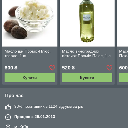
Масло ши Проміс-Плюс,
Масло виноградних
Масл
тверде, 1 кг
кісточок Проміс-Плюс, 1 л
Плюс
600
520
600
₴
₴
Купити
Купити
Про нас
93% позитивних з 1124 відгуків за рік
Працює з 29.01.2013
м. Київ