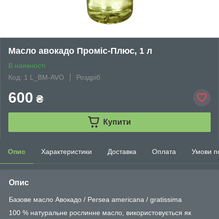
Масло авокадо Проміс-Плюс, 1 л
В наявності
Код: 1 L_BM-AVO
Роздріб
600
₴
Купити
Опис
Характеристики
Доставка
Оплата
Умови п
Опис
Базове масло Авокадо / Persea americana / gratissima
100 % натуральне рослинне масло, використовується як