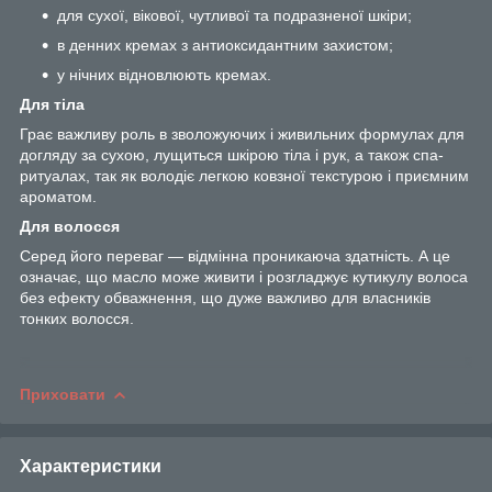
для сухої, вікової, чутливої та подразненої шкіри;
в денних кремах з антиоксидантним захистом;
у нічних відновлюють кремах.
Для тіла
Грає важливу роль в зволожуючих і живильних формулах для
догляду за сухою, лущиться шкірою тіла і рук, а також спа-
ритуалах, так як володіє легкою ковзної текстурою і приємним
ароматом.
Для волосся
Серед його переваг — відмінна проникаюча здатність. А це
означає, що масло може живити і розгладжує кутикулу волоса
без ефекту обважнення, що дуже важливо для власників
тонких волосся.
Приховати
Характеристики