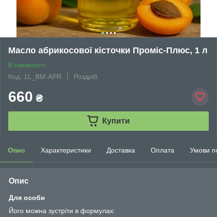
Масло абрикосової кісточки Проміс-Плюс, 1 л
В наявності
Код: 1L_BM-APR
Роздріб
660
₴
Купити
Опис
Характеристики
Доставка
Оплата
Умови п
Опис
Для особи
Його можна зустріти в формулах: