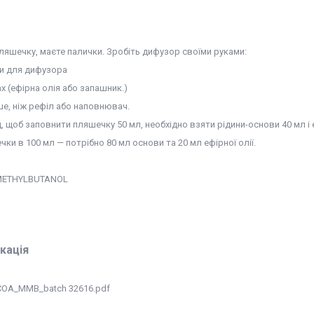
ляшечку, маєте палички. Зробіть дифузор своїми руками:
и для дифузора
х (ефірна олія або запашник.)
ше, ніж рефіл або наповнювач.
 щоб заповнити пляшечку 50 мл, необхідно взяти рідини-основи 40 мл і е
ки в 100 мл — потрібно 80 мл основи та 20 мл ефірної олії.
ETHYLBUTANOL
кація
COA_MMB_batch 32616.pdf