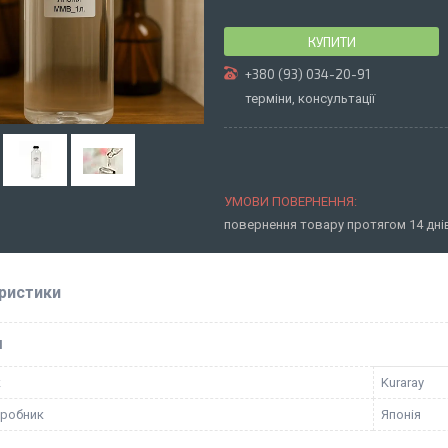
КУПИТИ
+380 (93) 034-20-91
терміни, консультації
повернення товару протягом 14 дн
ристики
І
к
Kuraray
иробник
Японія