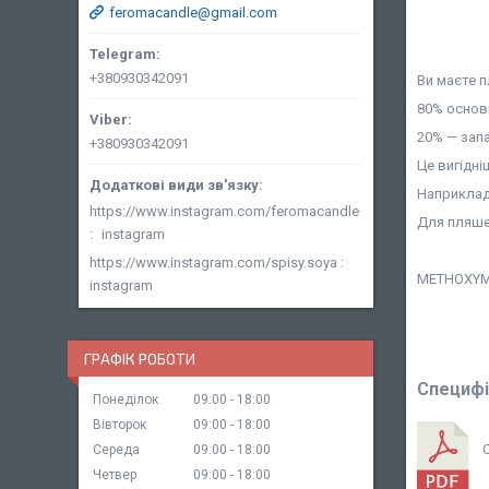
feromacandle@gmail.com
+380930342091
Ви маєте п
80% основ
20% — запа
+380930342091
Це вигідні
Наприклад,
https://www.instagram.com/feromacandle
Для пляшеч
instagram
https://www.instagram.com/spisy.soya
METHOXYM
instagram
ГРАФІК РОБОТИ
Специфі
Понеділок
09:00
18:00
Вівторок
09:00
18:00
Середа
09:00
18:00
Четвер
09:00
18:00