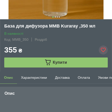
База для дифузора MMB Kuraray ,350 мл
В наявності
Код: MMB_350
Роздріб
355
₴
Купити
Опис
Характеристики
Доставка
Оплата
Умови п
Опис