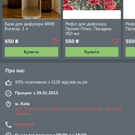
База для дифузора MMB
Рефіл для дифузора
Рефі
Kuraray, 1 л
Проміс-Плюс, Гвоздика
Пром
350 мл
650
550
550
₴
₴
Купити
Купити
Про нас
93% позитивних з 1126 відгуків за рік
Працює з 29.01.2013
м. Київ
вул. Грушецька 16 (вул. Полковника Шутова, 16), Київ,
Україна
Контакти