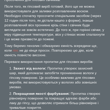
Після того, як гіпсовий виріб готовий, його ще не можна
використовувати для заливки розплавленим воском.
Необхідно спочатку просочити спеціальним засобом (через
12 годин після того, як дістали кашпо з форми), інакше
розплавлений віск проникне крізь стіни і свічник буде
виглядати не зовсім естетично. До того ж, при горінні свічки, у
міру підвищення температури, віск у стінках може спалахнути
і це може призвести до пожежі.
Тому беремо пензлик і обмазуємо ємність зсередини ще,
коли
гіпс
не до кінця просох. Повторюємо цю дію, коли
ємність повністю висохне.
Переваги використання пропитки для гіпсових виробів:
Захист від вологи:
Пропитка утворює захисний
шар, який допомагає запобігти проникненню вологи у
гіпсову поверхню. Це особливо важливо для гіпсових
виробів, які використовуються у вологих або зовнішніх
умовах.
Покращення якості фарбування:
Пропитка створює
рівномірну поверхню та покращує адгезію фарби або
лаку до гіпсу, що дозволяє отримати більш рівномірне і
триваліше покриття.