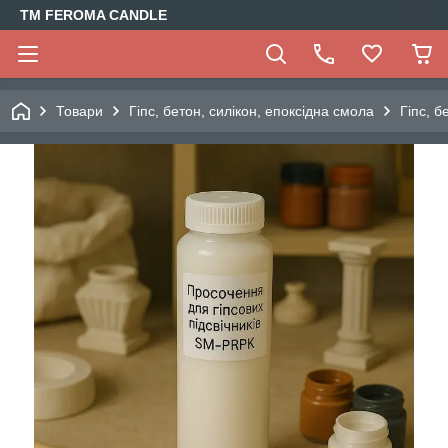
TM FEROMA CANDLE
Товари
Гіпс, бетон, силікон, епоксідна смола
Гіпс, б