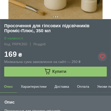
Просочення для гіпсових підсвічників
Проміс-Плюс, 350 мл
В наявності
Код: PRPK350
Роздріб
169
₴
Мінімальна сума замовлення на сайті — 250 ₴
Купити
Опис
Характеристики
Доставка
Оплата
Умови п
Опис
Просочення для гіпсових свічників.