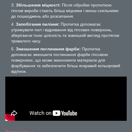
Збільшення міцності:
Після обробки пропиткою
гіпсові вироби стають більш міцними і менш схильними
до пошкоджень або розсипання.
Запобігання пиління:
Пропитка допомагає
утримувати пил і відривання від гіпсових поверхонь,
зберігаючи їхню цілісність та зовнішній вигляд протягом
тривалого часу.
Зменшення поглинання фарби:
Пропитка
допомагає зменшити поглинання фарби гіпсовою
поверхнею, що може зекономити матеріали для
фарбування та забезпечити більш яскравий кольоровий
відтінок.
Приховати