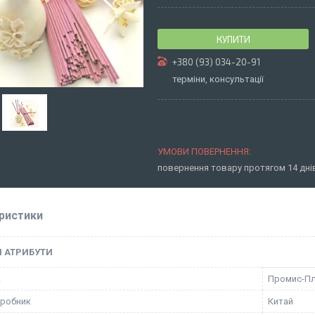
КУПИТИ
+380 (93) 034-20-91
терміни, консультації
повернення товару протягом 14 дн
ристики
І АТРИБУТИ
к
Промис-П
иробник
Китай