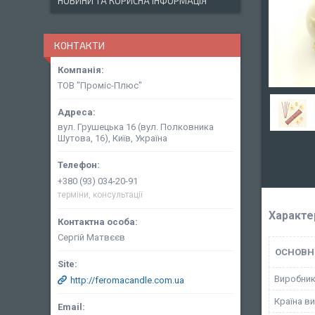
НОВИНИ ТА КОРИСНА ІНФОРМАЦІЯ
КОНТАКТИ
ТОВ "Проміс-Плюс"
вул. Грушецька 16 (вул. Полковника
Шутова, 16), Київ, Україна
+380 (93) 034-20-91
терміни, консультації
Характе
Сергій Матвєєв
ОСНОВН
Виробни
http://feromacandle.com.ua
Країна в