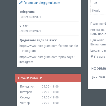
feromacandle@gmail.com
Тип
Колір
+380930342091
Палички (
Рожеві па
+380930342091
Вони повіл
Цей колір 
Він напов
https://www.instagram.com/feromacandle
Ідеально п
instagram
💗
Проміс
https://www.instagram.com/spisy.soya
instagram
Інформа
Ціна:
39 ₴
ГРАФІК РОБОТИ
Понеділок
09:00
18:00
Вівторок
09:00
18:00
Середа
09:00
18:00
Четвер
09:00
18:00