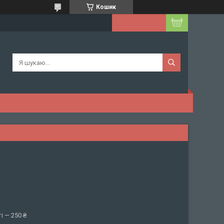
Кошик
і — 250 ₴