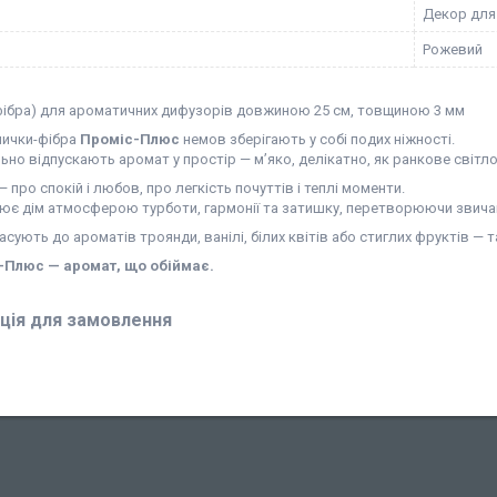
Декор для
Рожевий
фібра) для ароматичних дифузорів довжиною 25 см, товщиною 3 мм
лички-фібра
Проміс-Плюс
немов зберігають у собі подих ніжності.
ьно відпускають аромат у простір — м’яко, делікатно, як ранкове світл
— про спокій і любов, про легкість почуттів і теплі моменти.
нює дім атмосферою турботи, гармонії та затишку, перетворюючи звича
асують до ароматів троянди, ванілі, білих квітів або стиглих фруктів — та
-Плюс — аромат, що обіймає.
ція для замовлення