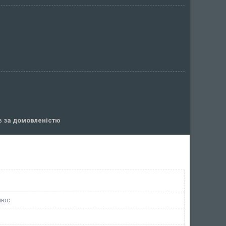
ів
за домовленістю
люс