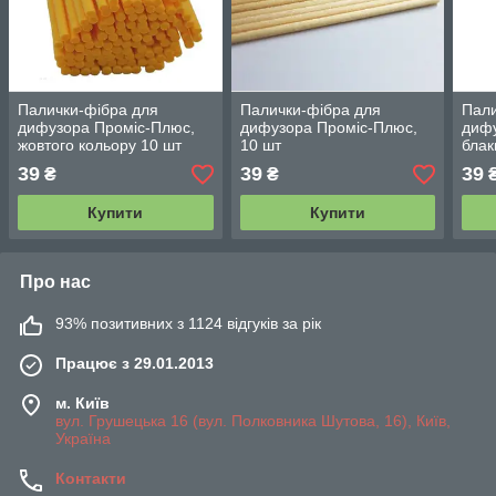
Палички-фібра для
Палички-фібра для
Пали
дифузора Проміс-Плюс,
дифузора Проміс-Плюс,
дифу
жовтого кольору 10 шт
10 шт
блак
39
39
39
₴
₴
Купити
Купити
Про нас
93% позитивних з 1124 відгуків за рік
Працює з 29.01.2013
м. Київ
вул. Грушецька 16 (вул. Полковника Шутова, 16), Київ,
Україна
Контакти