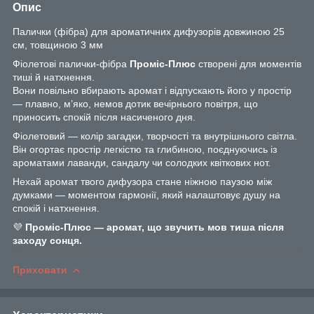
Опис
Палички (фібра) для ароматичних дифузорів довжиною 25
см, товщиною 3 мм
Фіолетові палички-фібра
Проміс-Плюс
створені для моментів
тиші й натхнення.
Вони повільно вбирають аромат і відпускають його у простір
— плавно, м’яко, немов дотик вечірнього повітря, що
приносить спокій після насиченого дня.
Фіолетовий — колір загадки, творчості та внутрішнього світла.
Він огортає простір легкістю та глибиною, поєднуючись із
ароматами лаванди, сандалу чи солодких квіткових нот.
Нехай аромат твого дифузора стане ніжною паузою між
думками — моментом гармонії, який налаштовує душу на
спокій і натхнення.
💜
Проміс-Плюс — аромат, що звучить мов тиша після
заходу сонця.
Приховати