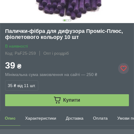
Палички-фібра для дифузора Проміс-Плюс,
фіолетового кольору 10 шт
В наявності
Код: PaF25-259
Опт і роздріб
39
₴
Мінімальна сума замовлення на сайті — 250 ₴
35 ₴
від 11 шт.
Купити
Опис
Характеристики
Доставка
Оплата
Умови п