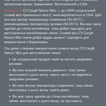
ароматизаторами, барвниками. Виготовлений у США.
Соєвий віск
С3 Cargill Nature Wax — це 100% натуральний
соєвий віск преміальної якості, який виробляється в США. Цей
віск має високу температуру плавлення (51-54°C) і
рекомендовану температуру заливки (50-65°C). Він має гарну
адгезію до стінок контейнера, тому добре підходить для
виготовлення контейнерних свічок. Соєвий віск С3 Cargill
Nature Wax також добре віддає аромат і підходить для
використання з барвниками.
Ось деякі з переваг використання соєвого воску С3 Cargill
Nature Wax для виготовлення свічок:
Це натуральний продукт, який не містить шкідливих
речовин.
Він має низький показник димності, тому свічки,
виготовлені з цього воску, горять чисто і не виділяють
шкідливих речовин.
Він має високу температуру плавлення, тому свічки,
виготовлені з цього воску, горять довго.
Він має гарну адгезію до стінок контейнера, тому
свічки, виготовлені з цього воску, не протікають.