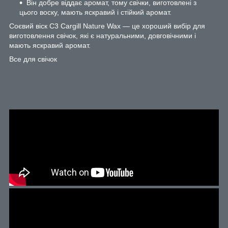
Він добре віддає аромат, тому свічки, виготовлені з
цього воску, мають яскравий і стійкий аромат.
Соєвий віск С3 Cargill Nature Wax — це хороший вибір для
виготовлення свічок, які є натуральними, довговічними і
мають яскравий аромат.
Все для свічок