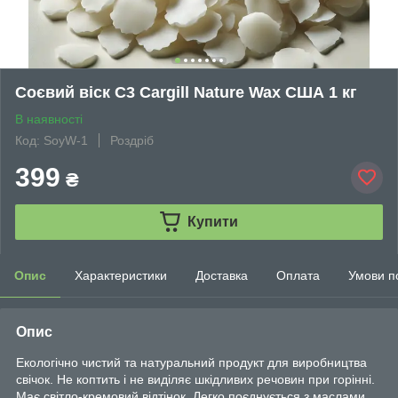
Соєвий віск С3 Cargill Nature Wax США 1 кг
В наявності
Код: SoyW-1
Роздріб
399
₴
Купити
Опис
Характеристики
Доставка
Оплата
Умови п
Опис
Екологічно чистий та натуральний продукт для виробництва
свічок. Не коптить і не виділяє шкідливих речовин при горінні.
Має світло-кремовий відтінок. Легко поєднується з маслами,