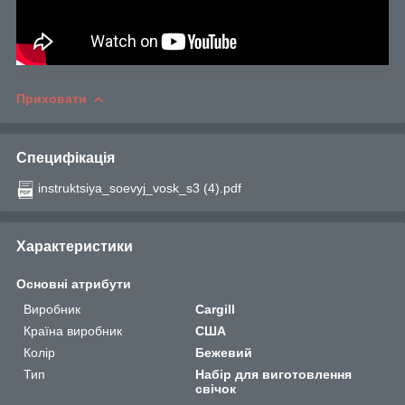
Приховати
Специфікація
instruktsiya_soevyj_vosk_s3 (4).pdf
Характеристики
Основні атрибути
Виробник
Cargill
Країна виробник
США
Колір
Бежевий
Тип
Набір для виготовлення
свічок