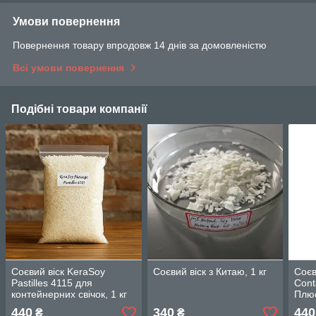
Умови повернення
Повернення товару впродовж 14 днів за домовленістю
Всі умови повернення
Подібні товари компанії
Соєвий віск KeraSoy
Соєвий віск з Китаю, 1 кг
Соєв
Pastilles 4115 для
Cont
контейнерних свічок, 1 кг
Плюс
440
340
440
₴
₴