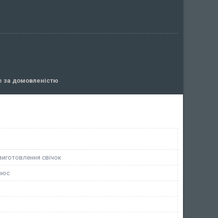
ів
за домовленістю
виготовлення свічок
люс