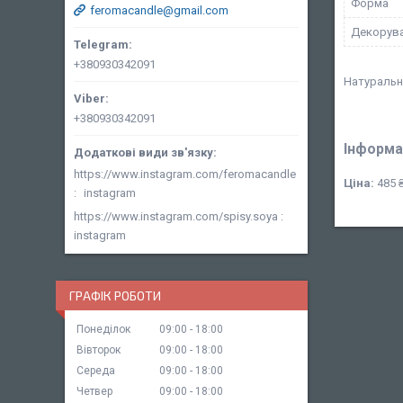
Форма
feromacandle@gmail.com
Декорув
+380930342091
Натуральни
+380930342091
Інформа
https://www.instagram.com/feromacandle
Ціна:
485 
instagram
https://www.instagram.com/spisy.soya
instagram
ГРАФІК РОБОТИ
Понеділок
09:00
18:00
Вівторок
09:00
18:00
Середа
09:00
18:00
Четвер
09:00
18:00