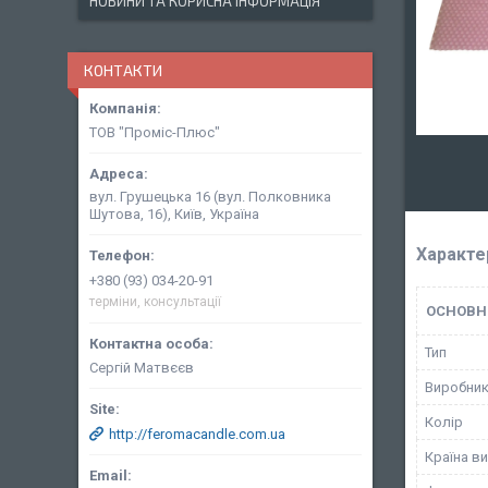
НОВИНИ ТА КОРИСНА ІНФОРМАЦІЯ
КОНТАКТИ
ТОВ "Проміс-Плюс"
вул. Грушецька 16 (вул. Полковника
Шутова, 16), Київ, Україна
Характе
+380 (93) 034-20-91
терміни, консультації
ОСНОВН
Тип
Сергій Матвєєв
Виробни
Колір
http://feromacandle.com.ua
Країна в