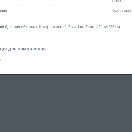
Різне
ання
Однотонні
й бджолиний восок. Колір рожевий. Вага 1 кг. Розмір 21 см*26 см
ція для замовлення
₴