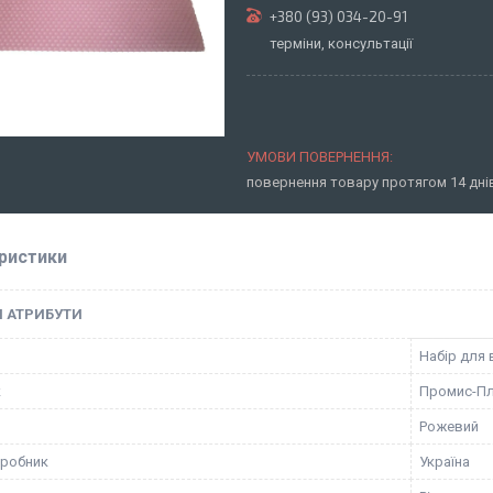
+380 (93) 034-20-91
терміни, консультації
повернення товару протягом 14 дн
ристики
І АТРИБУТИ
Набір для 
к
Промис-П
Рожевий
иробник
Україна