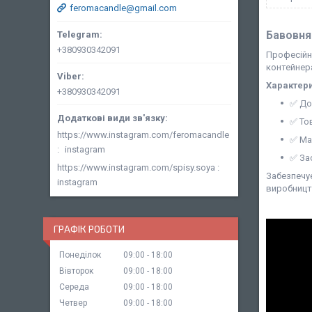
feromacandle@gmail.com
Бавовнян
+380930342091
Професійни
контейнера
Характери
+380930342091
✅ До
✅ То
https://www.instagram.com/feromacandle
✅ Ма
instagram
✅ За
https://www.instagram.com/spisy.soya
Забезпечує
instagram
виробницт
ГРАФІК РОБОТИ
Понеділок
09:00
18:00
Вівторок
09:00
18:00
Середа
09:00
18:00
Четвер
09:00
18:00