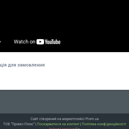
ція для замовлення
Сайт створений на маркетплейсі
Prom.ua
ТОВ "Проміс-Плюс" |
Поскаржитися на контент
|
Політика конфіденційності