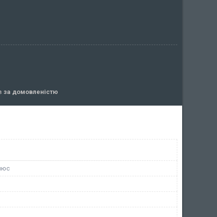
ів
за домовленістю
люс