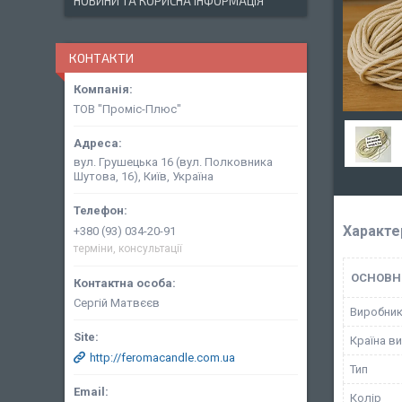
НОВИНИ ТА КОРИСНА ІНФОРМАЦІЯ
КОНТАКТИ
ТОВ "Проміс-Плюс"
вул. Грушецька 16 (вул. Полковника
Шутова, 16), Київ, Україна
Характе
+380 (93) 034-20-91
терміни, консультації
ОСНОВН
Сергій Матвєєв
Виробни
Країна в
http://feromacandle.com.ua
Тип
Колір