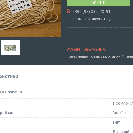
КУПИТИ
+380 (93) 034-20-91
терміни, консультації
повернення товару протягом 14 дн
ристики
І АТРИБУТИ
к
Промис-П
иробник
Україна
Гніт
Бежевий