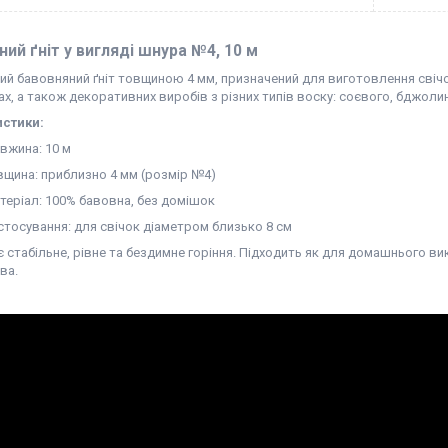
ий ґніт у вигляді шнура №4, 10 м
й бавовняний ґніт товщиною 4 мм, призначений для виготовлення свічо
х, а також декоративних виробів з різних типів воску: соєвого, бджоли
стики:
вжина: 10 м
вщина: приблизно 4 мм (розмір №4)
теріал: 100% бавовна, без домішок
стосування: для свічок діаметром близько 8 см
 стабільне, рівне та бездимне горіння. Підходить як для домашнього ви
ва.