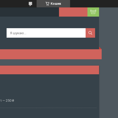
Кошик
і — 250 ₴