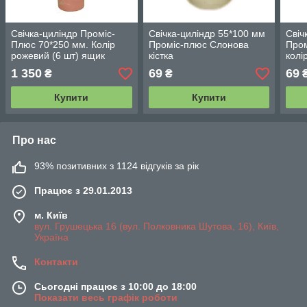
Свічка-циліндр Проміс-
Свічка-циліндр 55*100 мм
Свіч
Плюс 70*250 мм. Колір
Проміс-плюс Слонова
Пром
рожевий (6 шт) ящик
кістка
колі
1 350
69
69
₴
₴
Купити
Купити
Про нас
93% позитивних з 1124 відгуків за рік
Працює з 29.01.2013
м. Київ
вул. Грушецька 16 (вул. Полковника Шутова, 16), Київ,
Україна
Контакти
Сьогодні працює з 10:00 до 18:00
Показати весь графік роботи