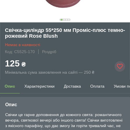
Свічка-циліндр 55*250 мм Проміс-плюс темно-
рожевий Rose Blush
Немає в наявності
Код: С5525-170
Роздріб
125
₴
Мінімальна сума замовлення на сайті — 250 ₴
Опис
Характеристики
Доставка
Оплата
Умови п
Опис
Свічки це гарне доповнення до кожного свята: романтичного
вечора, святкової вечері або іншого свята! Свічки виготовлені
з якісного парафіну, що дає змогу їм горіти тривалий час, не