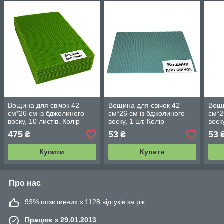
Вощина для свічок 42
Вощина для свічок 42
Вощи
см*26 см із бджолиного
см*26 см із бджолиного
см*2
воску, 10 листів. Колір
воску, 1 шт. Колір
воск
зелений.
бірюзовий.
фіол
475
53
53
₴
₴
Купити
Купити
Про нас
93% позитивних з 1128 відгуків за рік
Працює з 29.01.2013