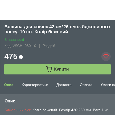
Вощина для свічок 42 см*26 см із бджолиного
воску, 10 шт. Колір бежевий
В наявності
Код: VSCH -080-10
Роздріб
475
₴
Купити
Опис
Характеристики
Доставка
Оплата
Умови п
Опис
Бджолиний віск
. Колір бежевий. Розмір 420*260 мм. Вага 1 кг