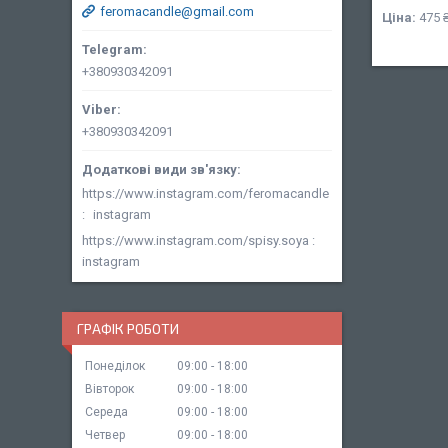
feromacandle@gmail.com
Ціна:
475 
+380930342091
+380930342091
https://www.instagram.com/feromacandle
instagram
https://www.instagram.com/spisy.soya
instagram
ГРАФІК РОБОТИ
Понеділок
09:00
18:00
Вівторок
09:00
18:00
Середа
09:00
18:00
Четвер
09:00
18:00