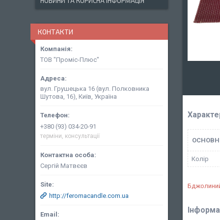
НОВИНИ ТА КОРИСНА ІНФОРМАЦІЯ
КОНТАКТИ
ТОВ "Проміс-Плюс"
вул. Грушецька 16 (вул. Полковника
Шутова, 16), Київ, Україна
Характе
+380 (93) 034-20-91
терміни, консультації
ОСНОВН
Колір
Сергій Матвєєв
Бджолиний
http://feromacandle.com.ua
Інформа