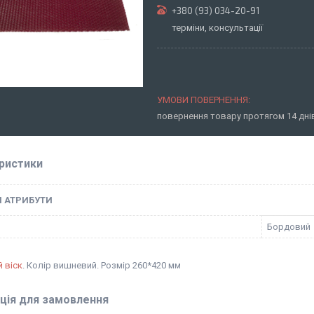
+380 (93) 034-20-91
терміни, консультації
повернення товару протягом 14 дн
ристики
І АТРИБУТИ
Бордовий
 віск
. Колір вишневий. Розмір 260*420 мм
ція для замовлення