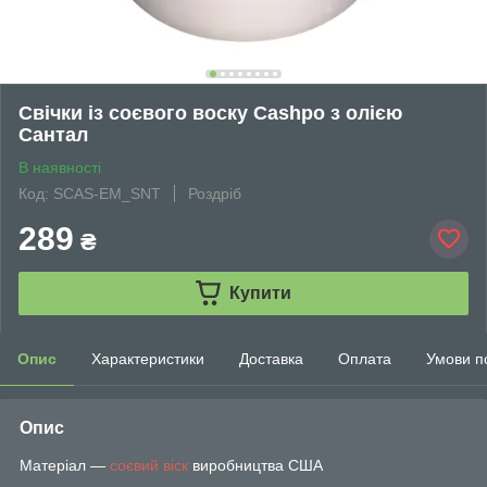
Свічки із соєвого воску Cashpo з олією
Сантал
В наявності
Код: SCAS-EM_SNT
Роздріб
289
₴
Купити
Опис
Характеристики
Доставка
Оплата
Умови п
Опис
Матеріал —
соєвий віск
виробництва США