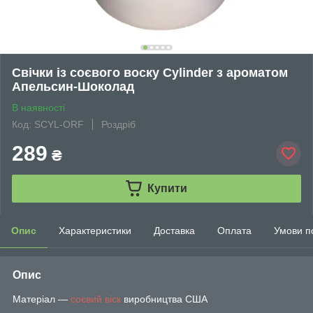
Свічки із соєвого воску Cylinder з ароматом
Апельсин-Шоколад
В наявності
Код: SCYL-ORF
Роздріб
289
₴
Купити
Опис
Характеристики
Доставка
Оплата
Умови п
Опис
Матеріал —
соєвий віск
виробництва США