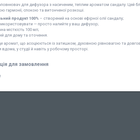
аповнювач для дифузора з насиченим, теплим ароматом сандалу. Цей бл
ю гармонії, спокою та витонченої розкоші.
ьний продукт 100%
– створений на основі ефірної олії сандалу;
використовувати — просто налийте у ваш дифузор;
на місткість 100 мл;
ий для дому та оточення.
е аромат, що асоціюється із затишком, духовною рівновагою та довгові
вдома, у студії й навіть у робочому просторі.
ція для замовлення
₴