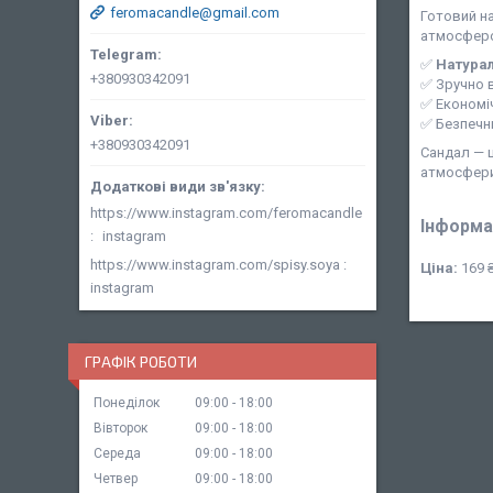
feromacandle@gmail.com
Готовий н
атмосферо
✅
Натурал
+380930342091
✅ Зручно 
✅ Економіч
✅ Безпечн
+380930342091
Сандал — ц
атмосфери 
https://www.instagram.com/feromacandle
Інформа
instagram
https://www.instagram.com/spisy.soya
Ціна:
169 
instagram
ГРАФІК РОБОТИ
Понеділок
09:00
18:00
Вівторок
09:00
18:00
Середа
09:00
18:00
Четвер
09:00
18:00