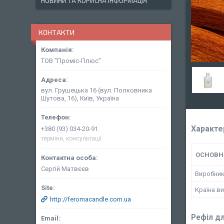
НОВИНИ ТА КОРИСНА ІНФОРМАЦІЯ
КОНТАКТИ
ТОВ "Проміс-Плюс"
вул. Грушецька 16 (вул. Полковника
Шутова, 16), Київ, Україна
Характе
+380 (93) 034-20-91
терміни, консультації
ОСНОВН
Сергій Матвєєв
Виробни
Країна в
http://feromacandle.com.ua
Рефіл д