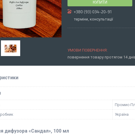
КУПИТИ
+380 (93) 034-20-91
терміни, консультації
повернення товару протягом 14 дн
ристики
І
к
Промис-П
иробник
Україна
ля дифузора «Сандал», 100 мл