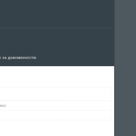
ів
за домовленістю
люс