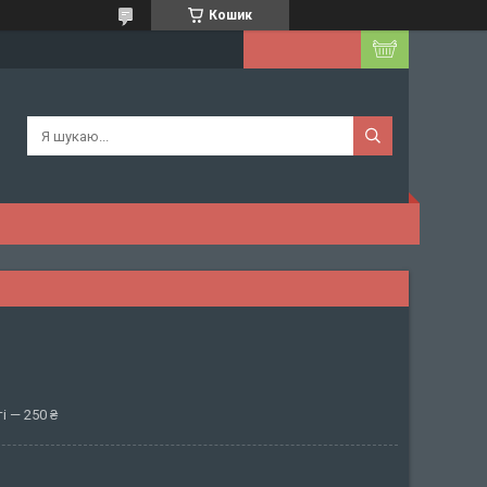
Кошик
і — 250 ₴