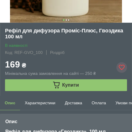
Рефіл для дифузора Проміс-Плюс, Гвоздика
100 мл
В наявності
Код: REF-GVO_100
Роздріб
169
₴
Мінімальна сума замовлення на сайті — 250 ₴
Купити
Опис
Характеристики
Доставка
Оплата
Умови п
Опис
Рефіл для дифузора «Гвоздика», 100 мл