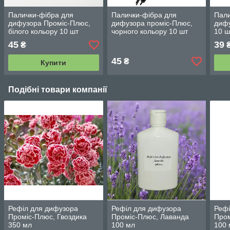
Палички-фібра для
Палички-фібра для
Пали
дифузора Проміс-Плюс,
дифузора проміс-Плюс,
дифу
білого кольору 10 шт
чорного кольору 10 шт
10 ш
45
39
₴
45
₴
Купити
Подібні товари компанії
Рефіл для дифузора
Рефіл для дифузора
Рефі
Проміс-Плюс, Гвоздика
Проміс-Плюс, Лаванда
Пром
350 мл
100 мл
100 