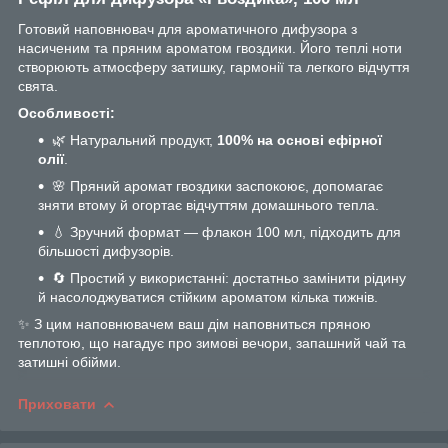
Готовий наповнювач для ароматичного дифузора з
насиченим та пряним ароматом гвоздики. Його теплі ноти
створюють атмосферу затишку, гармонії та легкого відчуття
свята.
Особливості:
🌿 Натуральний продукт,
100% на основі ефірної
олії
.
🌸 Пряний аромат гвоздики заспокоює, допомагає
зняти втому й огортає відчуттям домашнього тепла.
💧 Зручний формат — флакон 100 мл, підходить для
більшості дифузорів.
🔄 Простий у використанні: достатньо замінити рідину
й насолоджуватися стійким ароматом кілька тижнів.
✨ З цим наповнювачем ваш дім наповниться пряною
теплотою, що нагадує про зимові вечори, запашний чай та
затишні обійми.
Приховати