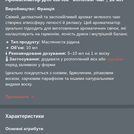
Виробництво: Франція
Свіжий, делікатний та заспокійливий аромат зеленого чаю
створює атмосферу легкості й релаксу. Цей ароматизатор
ідеально підходить для виготовлення ароматичних свічок, які
налаштовують на гармонію, ясність думок і внутрішній баланс.
🔸
Тип продукту:
Масляниста рідина
🔸
Об’єм:
10 мл
🕯
Рекомендоване дозування:
5–10 мл на 1 кг воску
🌡
Застосування:
додавати у розтоплений віск або
парафін
перед заливкою у форми
Ідеально поєднується з соєвим, бджолиним, ріпаковим
воском, харчовим парафіном та іншими натуральними
видами воску.
Приховати
Характеристики
Основні атрибути