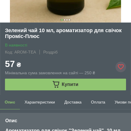
Зелений чай 10 мл, ароматизатор для свічок
Проміс-Плюс
В наявності
Код: AROM-TEA
Роздріб
57
₴
Мінімальна сума замовлення на сайті — 250 ₴
Купити
Опис
Характеристики
Доставка
Оплата
Умови п
Опис
Ароматизатор для свічок "Зелений чай", 10 мл