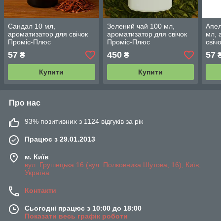
Сандал 10 мл,
Зелений чай 100 мл,
Апел
ароматизатор для свічок
ароматизатор для свічок
мл, 
Проміс-Плюс
Проміс-Плюс
свіч
57
450
57
₴
₴
Купити
Купити
Про нас
93% позитивних з 1124 відгуків за рік
Працює з 29.01.2013
м. Київ
вул. Грушецька 16 (вул. Полковника Шутова, 16), Київ,
Україна
Контакти
Сьогодні працює з 10:00 до 18:00
Показати весь графік роботи