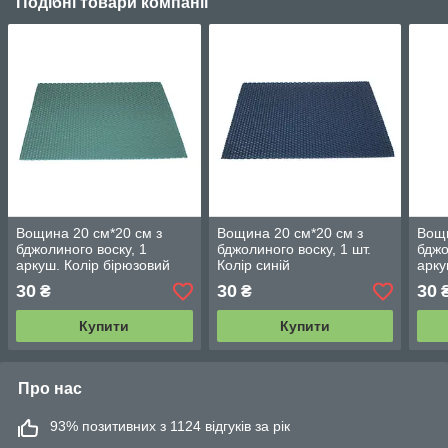
Подібні товари компанії
Вощина 20 см*20 см з
Вощина 20 см*20 см з
Вощи
бджолиного воску, 1
бджолиного воску, 1 шт.
бджо
аркуш. Колір бірюзовий
Колір синій
арку
30
30
30
₴
₴
Купити
Купити
Про нас
93% позитивних з 1124 відгуків за рік