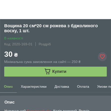
Вощина 20 см*20 см рожева з бджолиного
воску, 1 шт.
В наявності
Код: 2020-169-01
Роздріб
30
₴
Мінімальна сума замовлення на сайті — 250 ₴
Купити
Опис
Характеристики
Доставка
Оплата
Умови п
Опис
Натуральний
бджолиний віск
. Колір рожевий. Розмір