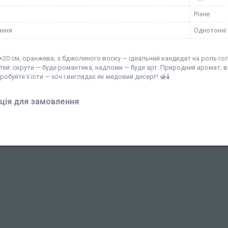
Різне
ання
Однотонні
20 см, оранжева, з бджолиного воску — ідеальний кандидат на роль голо
й: скрути — буде романтика, надломи — буде арт. Природний аромат, в
робуйте її їсти — хоч і виглядає як медовий десерт! 🍯🕯️
ція для замовлення