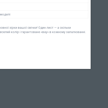
 моделі
вної зірки вашої свічки! Один лист — а скільки
еселий колір і гарантоване «вау» в кожному запалюванні.