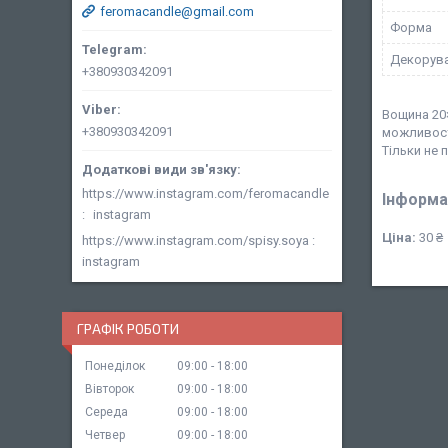
feromacandle@gmail.com
Форма
Декорув
+380930342091
Вощина 20×
+380930342091
можливосте
Тільки не п
https://www.instagram.com/feromacandle
Інформа
instagram
Ціна:
30 ₴
https://www.instagram.com/spisy.soya
instagram
ГРАФІК РОБОТИ
Понеділок
09:00
18:00
Вівторок
09:00
18:00
Середа
09:00
18:00
Четвер
09:00
18:00