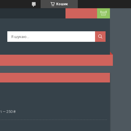
Кошик
і — 250 ₴