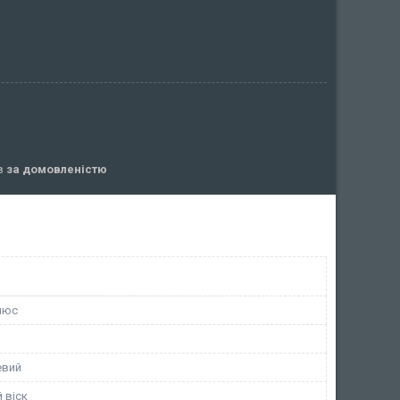
ів
за домовленістю
люс
евий
 віск