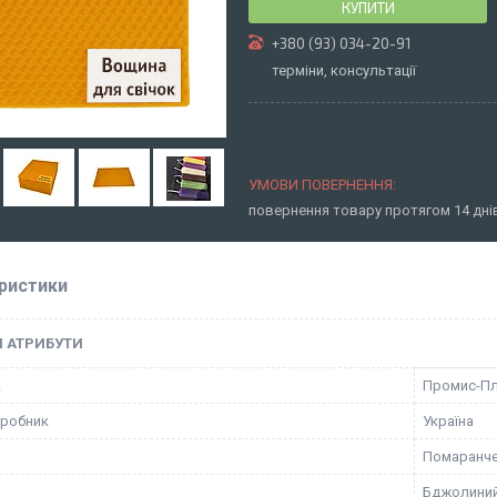
КУПИТИ
+380 (93) 034-20-91
терміни, консультації
повернення товару протягом 14 дн
ристики
І АТРИБУТИ
к
Промис-П
иробник
Україна
Помаранч
Бджолиний