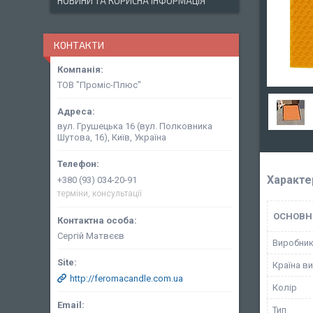
НОВИНИ ТА КОРИСНА ІНФОРМАЦІЯ
КОНТАКТИ
ТОВ "Проміс-Плюс"
вул. Грушецька 16 (вул. Полковника
Шутова, 16), Київ, Україна
Характе
+380 (93) 034-20-91
терміни, консультації
ОСНОВН
Сергій Матвєєв
Виробни
Країна в
http://feromacandle.com.ua
Колір
Тип