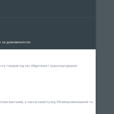
ів
за домовленістю
ту товарів під час зберігання і транспортування.
ртних вантажів, а також захисту від УФ-випромінювання та