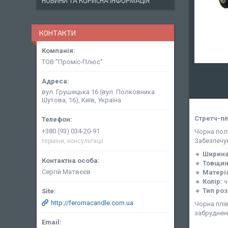
НОВИНИ ТА КОРИСНА ІНФОРМАЦІЯ
КОНТАКТИ
ТОВ "Проміс-Плюс"
вул. Грушецька 16 (вул. Полковника
Шутова, 16), Київ, Україна
Стретч-пл
+380 (93) 034-20-91
Чорна полі
Забезпечує
терміни, консультації
🔸
Ширина
🔸
Товщин
Сергій Матвєєв
🔸
Матері
🔸
Колір:
ч
🔸
Тип ро
http://feromacandle.com.ua
Чорна плів
забруднень