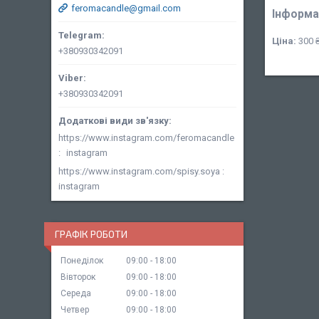
feromacandle@gmail.com
Інформа
Ціна:
300 
+380930342091
+380930342091
https://www.instagram.com/feromacandle
instagram
https://www.instagram.com/spisy.soya
instagram
ГРАФІК РОБОТИ
Понеділок
09:00
18:00
Вівторок
09:00
18:00
Середа
09:00
18:00
Четвер
09:00
18:00