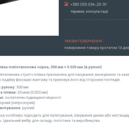
+380 (93) 034-20-91
терміни, консультації
повернення товару протягом 14 дн
івка поліетиленова чорна, 500 мм × 0.020 мм (в рулоні)
етиленова стретч-плівка призначена для пакування, маскування та захис
 надійну фіксацію вантажу та приховує його від сторонніх поглядів.
 рулону:
500 мм
а плівки:
20 мкм (0.020 мм)
ал:
поліетилен підвищеної міцності
орний (непрозорий)
змотування:
ручний
ка особливо підходить для палетування, пакування цінних або нестанда
. Ідеальний вибір для складу, логістики та виробництва.