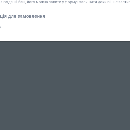
а водяній бані, його можна залити у форму і залишити доки він не застиг
ція для замовлення
₴