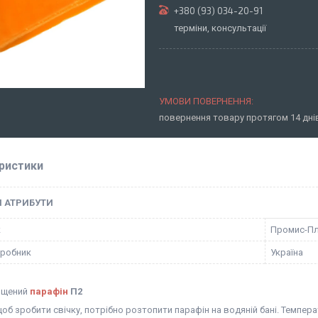
+380 (93) 034-20-91
терміни, консультації
повернення товару протягом 14 дн
ристики
І АТРИБУТИ
к
Промис-П
иробник
Україна
ищений
парафін
П2
об зробити свічку, потрібно розтопити парафін на водяній бані. Темпера