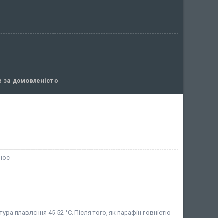
ів
за домовленістю
люс
тура плавлення 45-52 °С. Після того, як парафін повністю