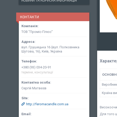
НОВИНИ ТА КОРИСНА ІНФОРМАЦІЯ
КОНТАКТИ
ТОВ "Проміс-Плюс"
вул. Грушецька 16 (вул. Полковника
Шутова, 16), Київ, Україна
Характе
+380 (93) 034-20-91
терміни, консультації
ОСНОВН
Виробни
Сергій Матвєєв
Країна в
http://feromacandle.com.ua
Високооч
Для того щ