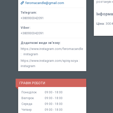
розтанув н
feromacandle@gmail.com
Інформа
+380930342091
Ціна:
300 
+380930342091
https://www.instagram.com/feromacandle
instagram
https://www.instagram.com/spisy.soya
instagram
ГРАФІК РОБОТИ
Понеділок
09:00
18:00
Вівторок
09:00
18:00
Середа
09:00
18:00
Четвер
09:00
18:00