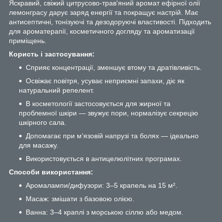
Яскравий, свіжий цитрусово-трав'яний аромат ефірної олії
лемонграсу дарує заряд енергії та покращує настрій. Має
антисептичні, тонізуючі та дезодоруючі властивості. Підходить
для ароматерапії, косметичного догляду та ароматизації
приміщень.
Користь і застосування:
Сприяє концентрації, зменшує втому та дратівливість.
Освіжає повітря, усуває неприємні запахи, діє як
натуральний репелент.
В косметології застосовується для жирної та
проблемної шкіри — звужує пори, нормалізує секрецію
шкірного сала.
Допомагає при м’язовій напрузі та болях — ідеально
для масажу.
Використовується в антицелюлітних програмах.
Способи використання:
Аромалампи/дифузори: 3–5 крапель на 15 м².
Масаж: змішати з базовою олією.
Ванна: 3–4 краплі з морською сіллю або медом.