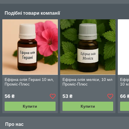
Подібні товари компанії
Ефірна олія Герані 10 мл,
Ефірна олія меліси, 10 мл
Ефір
Проміс-Плюс
Проміс-Плюс
10 м
56
53
66
₴
₴
Купити
Купити
Про нас