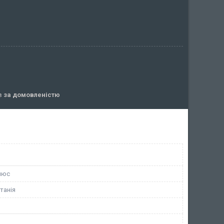
ів
за домовленістю
люс
танія