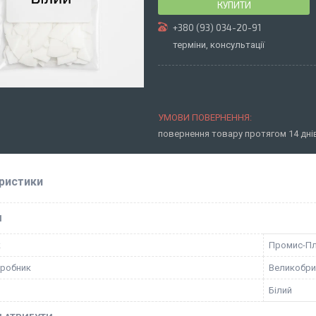
КУПИТИ
+380 (93) 034-20-91
терміни, консультації
повернення товару протягом 14 дн
ристики
І
к
Промис-П
иробник
Великобри
Білий