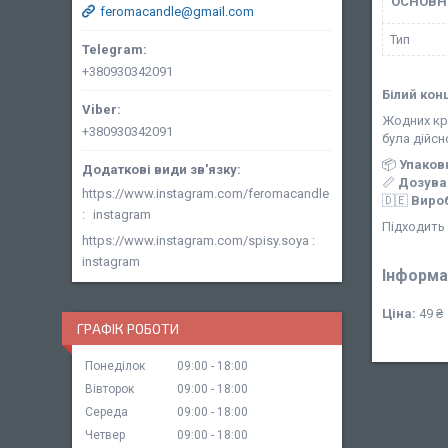
ОСНОВН
feromacandle@gmail.com
Тип
+380930342091
Білий ко
Жодних кр
+380930342091
була дійсн
📦
Упаков
📏
Дозува
https://www.instagram.com/feromacandle
🇩🇪
Виро
instagram
Підходить 
https://www.instagram.com/spisy.soya
instagram
Інформа
Ціна:
49 ₴
ГРАФІК РОБОТИ
Понеділок
09:00
18:00
Вівторок
09:00
18:00
Середа
09:00
18:00
Четвер
09:00
18:00