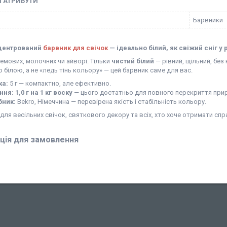
І АТРИБУТИ
Барвники
нцентрований
барвник для свічок
— ідеально білий, як свіжий сніг у 
емових, молочних чи айворі. Тільки
чистий білий
— рівний, щільний, без
о білою, а не «ледь тінь кольору» — цей барвник саме для вас.
ка:
5 г — компактно, але ефективно.
ння:
1,0 г на 1 кг воску
— цього достатньо для повного перекриття при
бник:
Bekro, Німеччина — перевірена якість і стабільність кольору.
для весільних свічок, святкового декору та всіх, хто хоче отримати спра
ція для замовлення