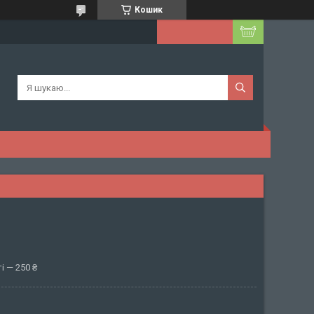
Кошик
і — 250 ₴