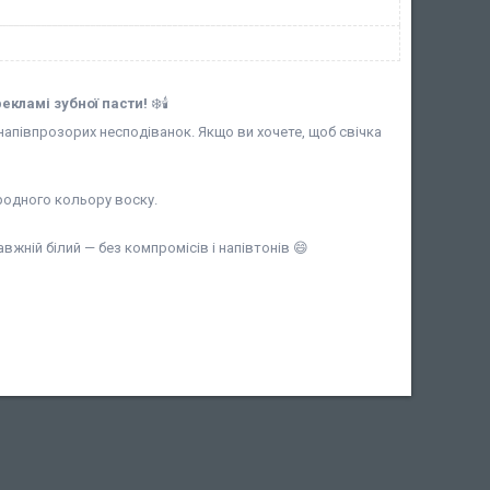
рекламі зубної пасти!
❄️🕯
 напівпрозорих несподіванок. Якщо ви хочете, щоб свічка
родного кольору воску.
вжній білий — без компромісів і напівтонів 😄