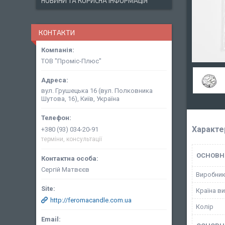
НОВИНИ ТА КОРИСНА ІНФОРМАЦІЯ
КОНТАКТИ
ТОВ "Проміс-Плюс"
вул. Грушецька 16 (вул. Полковника
Шутова, 16), Київ, Україна
Характе
+380 (93) 034-20-91
терміни, консультації
ОСНОВН
Сергій Матвєєв
Виробни
Країна в
http://feromacandle.com.ua
Колір