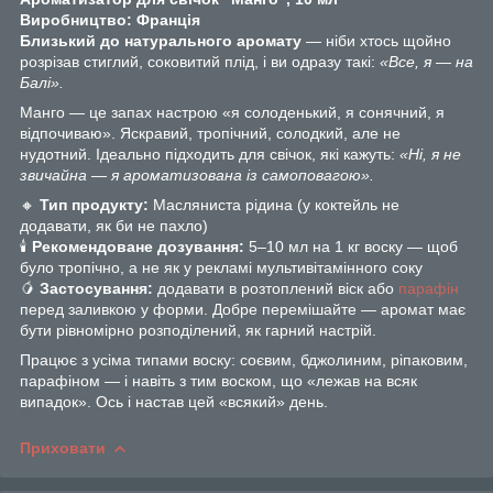
Виробництво: Франція
Близький до натурального аромату
— ніби хтось щойно
розрізав стиглий, соковитий плід, і ви одразу такі:
«Все, я — на
Балі».
Манго — це запах настрою «я солоденький, я сонячний, я
відпочиваю». Яскравий, тропічний, солодкий, але не
нудотний. Ідеально підходить для свічок, які кажуть:
«Ні, я не
звичайна — я ароматизована із самоповагою».
🔸
Тип продукту:
Масляниста рідина (у коктейль не
додавати, як би не пахло)
🕯
Рекомендоване дозування:
5–10 мл на 1 кг воску — щоб
було тропічно, а не як у рекламі мультивітамінного соку
🥭
Застосування:
додавати в розтоплений віск або
парафін
перед заливкою у форми. Добре перемішайте — аромат має
бути рівномірно розподілений, як гарний настрій.
Працює з усіма типами воску: соєвим, бджолиним, ріпаковим,
парафіном — і навіть з тим воском, що «лежав на всяк
випадок». Ось і настав цей «всякий» день.
Приховати