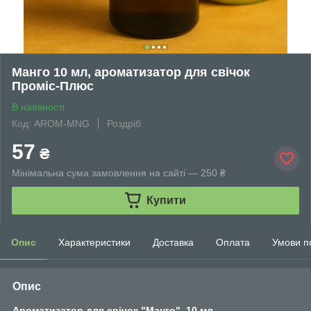
Манго 10 мл, ароматизатор для свічок
Проміс-Плюс
В наявності
Код: AROM-MNG
Роздріб
57
₴
Мінімальна сума замовлення на сайті — 250 ₴
Купити
Опис
Характеристики
Доставка
Оплата
Умови п
Опис
Ароматизатор для свічок "Манго", 10 мл