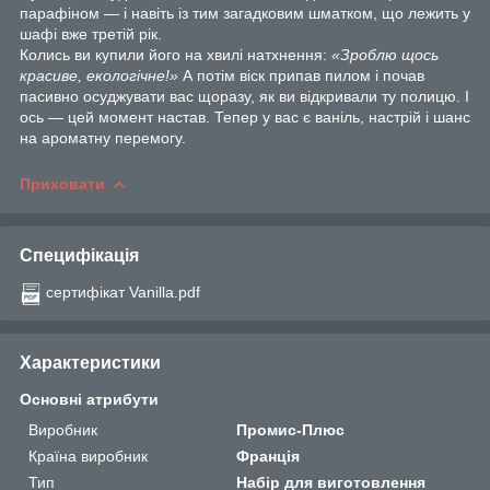
парафіном — і навіть із тим загадковим шматком, що лежить у
шафі вже третій рік.
Колись ви купили його на хвилі натхнення:
«Зроблю щось
красиве, екологічне!»
А потім віск припав пилом і почав
пасивно осуджувати вас щоразу, як ви відкривали ту полицю. І
ось — цей момент настав. Тепер у вас є ваніль, настрій і шанс
на ароматну перемогу.
Приховати
Специфікація
сертифікат Vanilla.pdf
Характеристики
Основні атрибути
Виробник
Промис-Плюс
Країна виробник
Франція
Тип
Набір для виготовлення