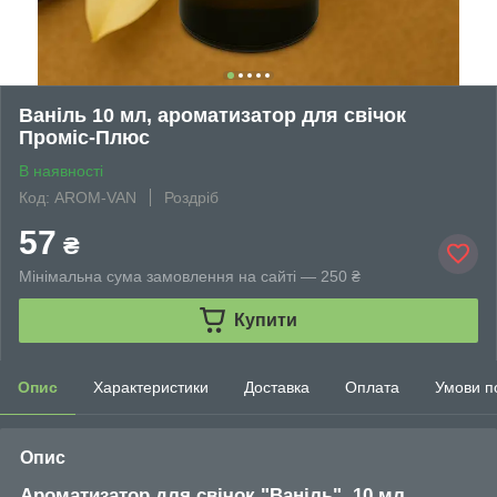
Ваніль 10 мл, ароматизатор для свічок
Проміс-Плюс
В наявності
Код: AROM-VAN
Роздріб
57
₴
Мінімальна сума замовлення на сайті — 250 ₴
Купити
Опис
Характеристики
Доставка
Оплата
Умови п
Опис
Ароматизатор для свічок "Ваніль", 10 мл