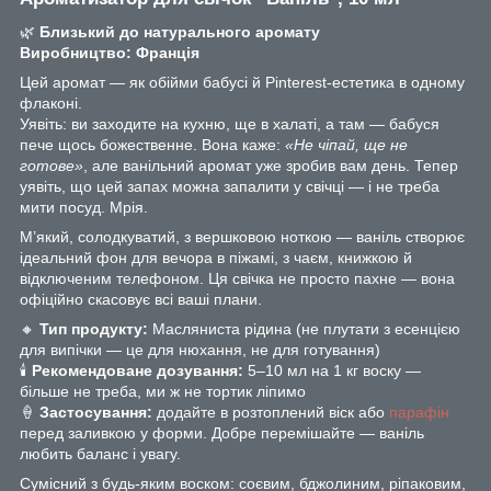
🌿
Близький до натурального аромату
Виробництво: Франція
Цей аромат — як обійми бабусі й Pinterest-естетика в одному
флаконі.
Уявіть: ви заходите на кухню, ще в халаті, а там — бабуся
пече щось божественне. Вона каже:
«Не чіпай, ще не
готове»
, але ванільний аромат уже зробив вам день. Тепер
уявіть, що цей запах можна запалити у свічці — і не треба
мити посуд. Мрія.
М’який, солодкуватий, з вершковою ноткою — ваніль створює
ідеальний фон для вечора в піжамі, з чаєм, книжкою й
відключеним телефоном. Ця свічка не просто пахне — вона
офіційно скасовує всі ваші плани.
🔸
Тип продукту:
Масляниста рідина (не плутати з есенцією
для випічки — це для нюхання, не для готування)
🕯
Рекомендоване дозування:
5–10 мл на 1 кг воску —
більше не треба, ми ж не тортик ліпимо
🍦
Застосування:
додайте в розтоплений віск або
парафін
перед заливкою у форми. Добре перемішайте — ваніль
любить баланс і увагу.
Сумісний з будь-яким воском: соєвим, бджолиним, ріпаковим,