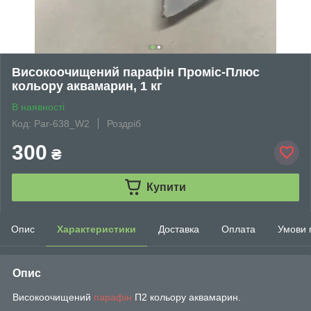
Високоочищений парафін Проміс-Плюс
кольору аквамарин, 1 кг
В наявності
Код: Par-638_W2
Роздріб
300
₴
Купити
Опис
Характеристики
Доставка
Оплата
Умови 
Опис
Високоочищений
парафін
П2 кольору аквамарин.