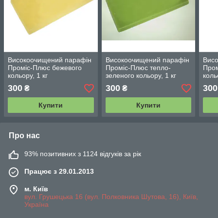
Високоочищений парафін
Високоочищений парафін
Вис
Проміс-Плюс бежевого
Проміс-Плюс тепло-
Пром
кольору, 1 кг
зеленого кольору, 1 кг
коль
300
300
300
₴
₴
Купити
Купити
Про нас
93% позитивних з 1124 відгуків за рік
Працює з 29.01.2013
м. Київ
вул. Грушецька 16 (вул. Полковника Шутова, 16), Київ,
Україна