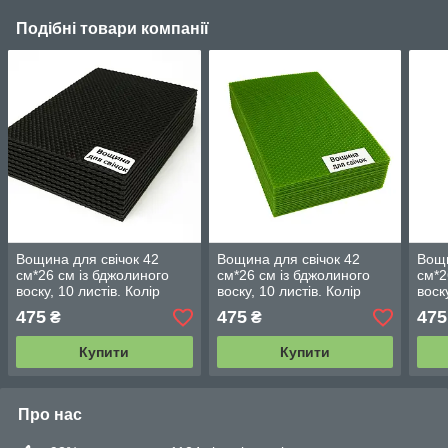
Подібні товари компанії
Вощина для свічок 42
Вощина для свічок 42
Вощи
см*26 см із бджолиного
см*26 см із бджолиного
см*2
воску, 10 листів. Колір
воску, 10 листів. Колір
воск
чорний
зелений.
Виш
475
475
475
₴
₴
Купити
Купити
Про нас