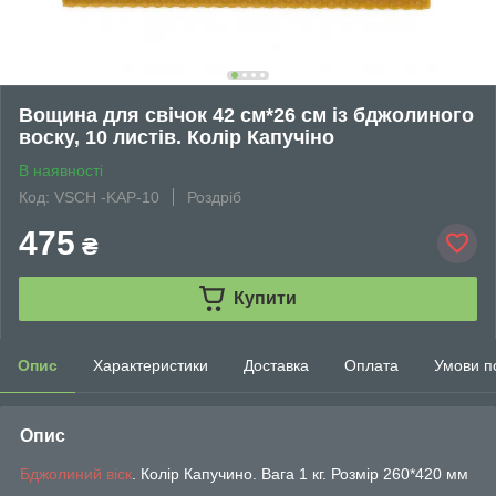
Вощина для свічок 42 см*26 см із бджолиного
воску, 10 листів. Колір Капучіно
В наявності
Код: VSCH -KAP-10
Роздріб
475
₴
Купити
Опис
Характеристики
Доставка
Оплата
Умови п
Опис
Бджолиний віск
. Колір Капучино. Вага 1 кг. Розмір 260*420 мм