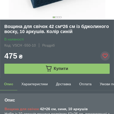
Вощина для свічок 42 см*26 см із бджолиного
воску, 10 аркушів. Колір синій
В наявності
Код: VSCH -550-10
Роздріб
475
₴
Купити
Опис
Характеристики
Доставка
Оплата
Умови п
Опис
Вощина для свічок
42×26 см, синя, 10 аркушів
Набір із 10 аркушів вощини розміром 42×26 см, виготовленої з