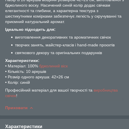
бджолиного воску. Насичений синій колір додає свічкам
елегантності та глибини, а характерна текстура з
шестикутними комірками забезпечує легкість у скручуванні та
приємний натуральний аромат.
Ідеально підходить для:
виготовлення декоративних та ароматичних свічок
творчих занять, майстер-класів і hand-made проєктів
святкового декору та оригінальних подарунків
Характеристики:
• Матеріал: 100%
бджолиний віск
• Кількість: 10 аркушів
• Розмір одного аркуша: 42×26 см
• Колір: синій
Професійний матеріал для вашої творчості та
виробництва
свічок
!
Приховати
Характеристики