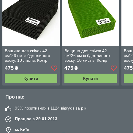
Вощина для свічок 42
Вощина для свічок 42
Вощи
см*26 см із бджолиного
см*26 см із бджолиного
см*2
воску, 10 листів. Колір
воску, 10 листів. Колір
воск
чорний
зелений.
кори
475
475
475
₴
₴
Купити
Купити
Про нас
93% позитивних з 1124 відгуків за рік
Працює з 29.01.2013
м. Київ