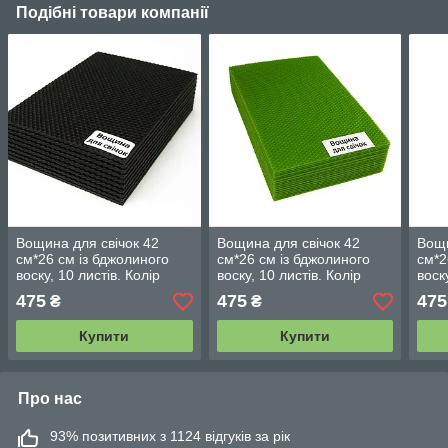
Подібні товари компанії
Вощина для свічок 42
Вощина для свічок 42
Вощи
см*26 см із бджолиного
см*26 см із бджолиного
см*2
воску, 10 листів. Колір
воску, 10 листів. Колір
воск
чорний
зелений.
Виш
475
475
475
₴
₴
Купити
Купити
Про нас
93% позитивних з 1124 відгуків за рік