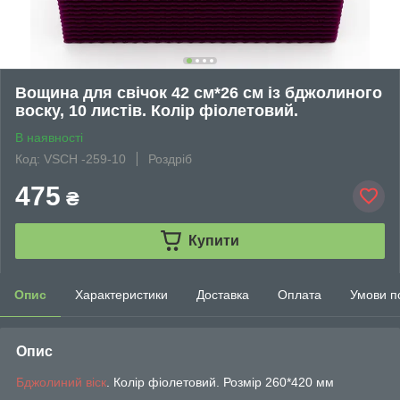
Вощина для свічок 42 см*26 см із бджолиного
воску, 10 листів. Колір фіолетовий.
В наявності
Код: VSCH -259-10
Роздріб
475
₴
Купити
Опис
Характеристики
Доставка
Оплата
Умови п
Опис
Бджолиний віск
. Колір фіолетовий. Розмір 260*420 мм