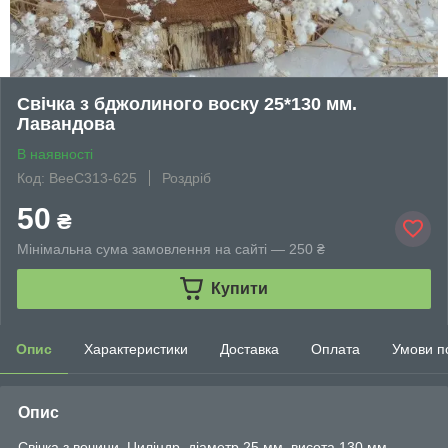
Свічка з бджолиного воску 25*130 мм.
Лавандова
В наявності
Код: BeeC313-625
Роздріб
50
₴
Мінімальна сума замовлення на сайті — 250 ₴
Купити
Опис
Характеристики
Доставка
Оплата
Умови п
Опис
Свічка з вочини. Циліндр, діаметр 25 мм, висота 130 мм.