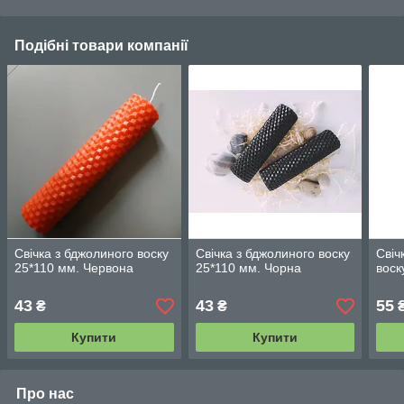
Подібні товари компанії
Свічка з бджолиного воску
Свічка з бджолиного воску
Свіч
25*110 мм. Червона
25*110 мм. Чорна
воск
43
43
55
₴
₴
Купити
Купити
Про нас