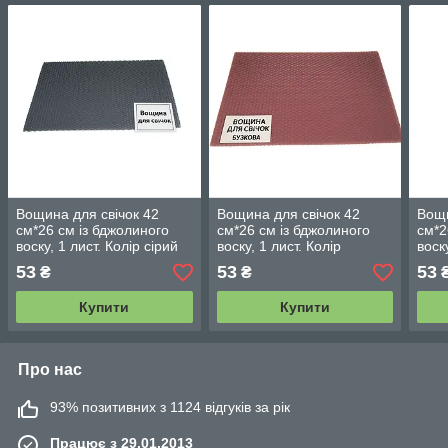
Вощина для свічок 42
Вощина для свічок 42
Вощи
см*26 см із бджолиного
см*26 см із бджолиного
см*2
воску, 1 лист. Колір сірий
воску, 1 лист. Колір
воск
лавандовий.
бірю
53
53
53
₴
₴
Купити
Купити
Про нас
93% позитивних з 1124 відгуків за рік
Працює з 29.01.2013