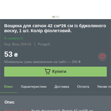
Вощина для свічок 42 см*26 см із бджолиного
воску, 1 шт. Колір фіолетовий.
В наявності
Код: Вощ-259-01
Роздріб
53
₴
Мінімальна сума замовлення на сайті — 250 ₴
Купити
Опис
Характеристики
Доставка
Оплата
Умови п
Опис
Бджолиний віск
. Колір фіолетовий. Розмір 42 см*26 см