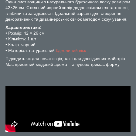
Один лист вощини з натурального бджолиного воску розміром
42×26 см. Стильний чорний колір додає свічкам елегантності,
глибини та загадковості. Ідеальний варіант для створення
декоративних та дизайнерських свічок методом скручування.
Характеристики:
• Розмір: 42 × 26 см
• Кількість: 1 шт
• Колір: чорний
• Матеріал: натуральний
бджолиний віск
Підходить як для початківців, так і для досвідчених майстрів.
Має приємний медовий аромат та чудово тримає форму.