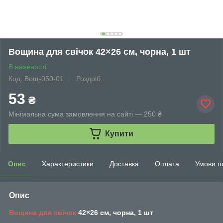
Вощина для свічок 42×26 см, чорна, 1 шт
В наявності
Код: Вощ-050-01
Роздріб
53
₴
Мінімальна сума замовлення на сайті — 250 ₴
Купити
Опис
Характеристики
Доставка
Оплата
Умови п
Опис
Вощина для свічок
42×26 см, чорна, 1 шт