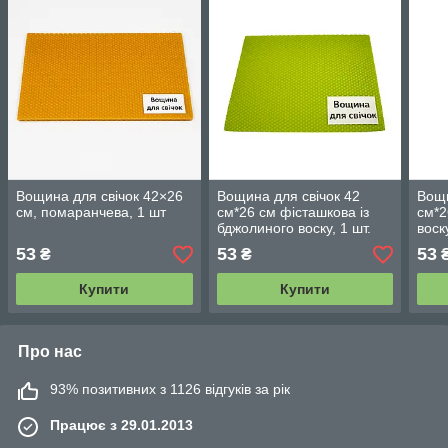
Вощина для свічок 42×26
Вощина для свічок 42
Вощи
см, помаранчева, 1 шт
см*26 см фісташкова із
см*2
бджолиного воску, 1 шт.
воск
бірю
53
53
53
₴
₴
Купити
Купити
Про нас
93% позитивних з 1126 відгуків за рік
Працює з 29.01.2013