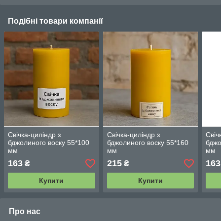
Подібні товари компанії
Свічка-циліндр з
Свічка-циліндр з
Свіч
бджолиного воску 55*100
бджолиного воску 55*160
бджо
мм
мм
мм
163
215
163
₴
₴
Купити
Купити
Про нас