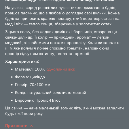
На узліссі, серед розквітлих луків і тихого дзижчання бджіл,
працює пасічник, що з любов’ю доглядає свої вулики. Кожна
бджілка приносить краплю нектару, який перетворюється на
мед і віск — тепло сонця, збережене у золотистих сотах.
З цього воску, без жодних домішок і барвників, створена ця
свічка-циліндр. Її колір — природний, аромат — легкий,
медовий, зі знайомими нотками прополісу. Коли ви запалите
її, м’яке полум’я почне спокійно тремтіти, наповнюючи
простір відчуттям затишку, тепла та гармонії.
Характеристики:
Матеріал: 100%
бджолиний віск
Форма: циліндр
Розмір: 70×100 мм
Колір: натуральний золотисто-жовтий
Виробник: Проміс-Плюс
Ця свічка — наче маленький вогник літа, який можна запалити
будь-якої пори року.
Приховати