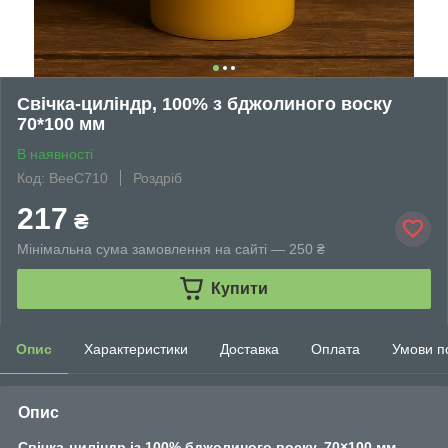
Свічка-циліндр, 100% з бджолиного воску
70*100 мм
В наявності
Код: BeeC710
Роздріб
217
₴
Мінімальна сума замовлення на сайті — 250 ₴
Купити
Опис
Характеристики
Доставка
Оплата
Умови п
Опис
Свічка-циліндр із 100% бджолиного воску, 70×100 мм