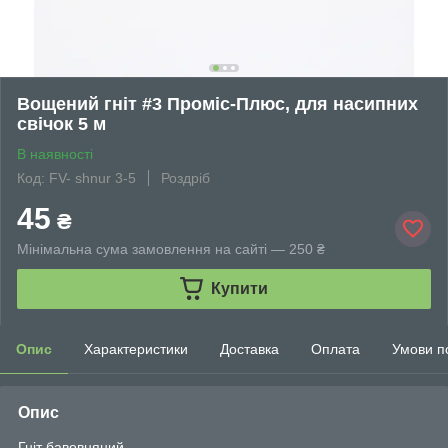
Вощений гніт #3 Проміс-Плюс, для насипних
свічок 5 м
В наявності
Код: FV- shnur 3-5
Роздріб
45
₴
Мінімальна сума замовлення на сайті — 250 ₴
Купити
Опис
Характеристики
Доставка
Оплата
Умови п
Опис
Гніт бавовняний