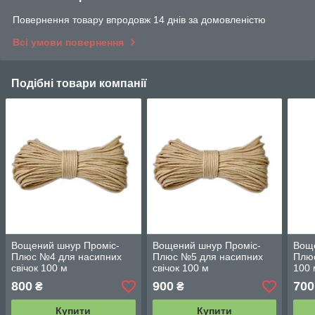
Повернення товару впродовж 14 днів за домовленістю
Всі умови повернення
Подібні товари компанії
Вощений шнур Проміс-
Вощений шнур Проміс-
Воще
Плюс №4 для насипних
Плюс №5 для насипних
Плюс
свічок 100 м
свічок 100 м
100 
800
900
700
₴
₴
Купити
Купити