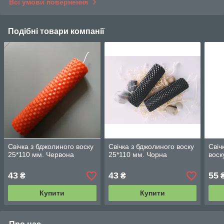
Всі умови повернення
Подібні товари компанії
Свічка з бджолиного воску
Свічка з бджолиного воску
Свіч
25*110 мм. Червона
25*110 мм. Чорна
воск
43
43
55
₴
₴
Купити
Купити