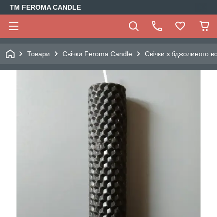
TM FEROMA CANDLE
Товари
Свічки Feroma Candle
Свічки з бджолиного в