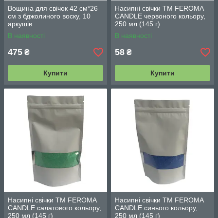
Вощина для свічок 42 см*26
Насипні свічки TM FEROMA
см з бджолиного воску, 10
CANDLE червоного кольору,
аркушів
250 мл (145 г)
В наявності
В наявності
475
58
₴
₴
Купити
Купити
Насипні свічки TM FEROMA
Насипні свічки TM FEROMA
CANDLE салатового кольору,
CANDLE синього кольору,
250 мл (145 г)
250 мл (145 г)