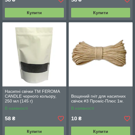
Купити
Купити
Насипні свічки TM FEROMA
CANDLE чорного кольору,
Вощений гніт для насипних
250 мл (145 г)
свічок #3 Проміс-Плюс 1м.
В наявності
В наявності
58
10
₴
₴
Купити
Купити