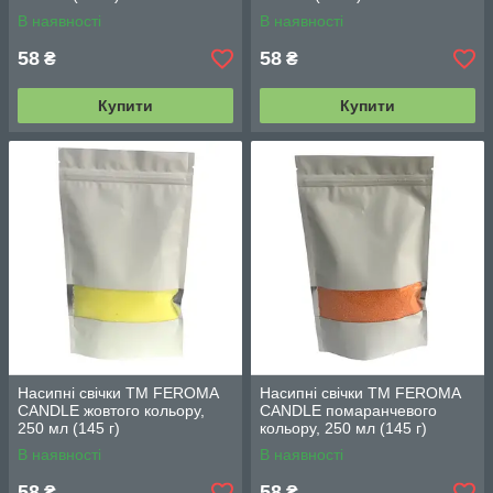
В наявності
В наявності
58
58
₴
₴
Купити
Купити
Насипні свічки TM FEROMA
Насипні свічки TM FEROMA
CANDLE жовтого кольору,
CANDLE помаранчевого
250 мл (145 г)
кольору, 250 мл (145 г)
В наявності
В наявності
58
58
₴
₴