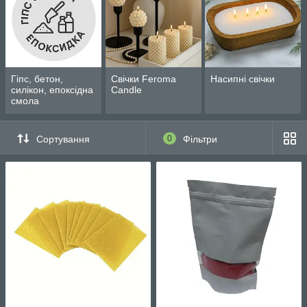
Гіпс, бетон,
Свічки Feroma
Насипні свічки
силікон, епоксідна
Candle
смола
Сортування
0
Фільтри