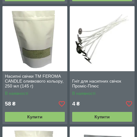
Насипні свічки TM FEROMA
CANDLE оливкового кольору,
Гніт для насипних свічок
250 мл (145 г)
Проміс-Плюс
В наявності
В наявності
58
4
₴
₴
Купити
Купити