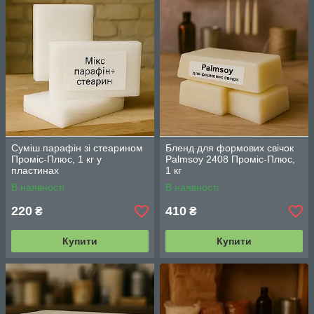
Суміш парафін зі стеарином
Бленд для формових свічок
Проміс-Плюс, 1 кг у
Palmsoy 2408 Проміс-Плюс,
пластинах
1 кг
В наявності
В наявності
220
410
₴
₴
Купити
Купити