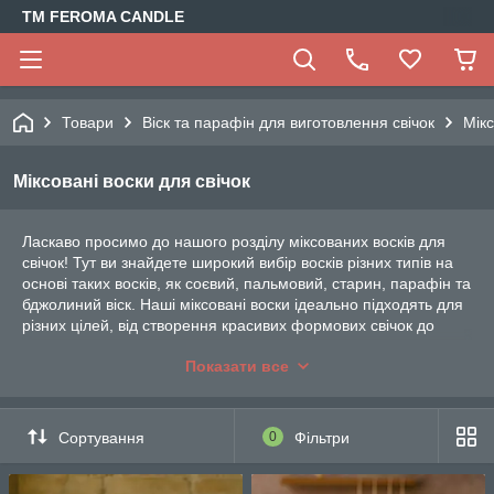
TM FEROMA CANDLE
Товари
Віск та парафін для виготовлення свічок
Мікс
Міксовані воски для свічок
Ласкаво просимо до нашого розділу міксованих восків для
свічок! Тут ви знайдете широкий вибір восків різних типів на
основі таких восків, як соєвий, пальмовий, старин, парафін та
бджолиний віск. Наші міксовані воски ідеально підходять для
різних цілей, від створення красивих формових свічок до
виготовлення контейнерних свічок для дому або подарунків.
Показати все
Чому саме міксовані воски? Наші спеціально підібрані
комбінації восків забезпечують кращу стійкість та
температурну витривалість вашої свічки. Вони дозволяють
Сортування
0
Фільтри
створювати свічки з більшим терміном служби, зберігаючи
при цьому чистоту горіння і виносячи зруйноване настрій.